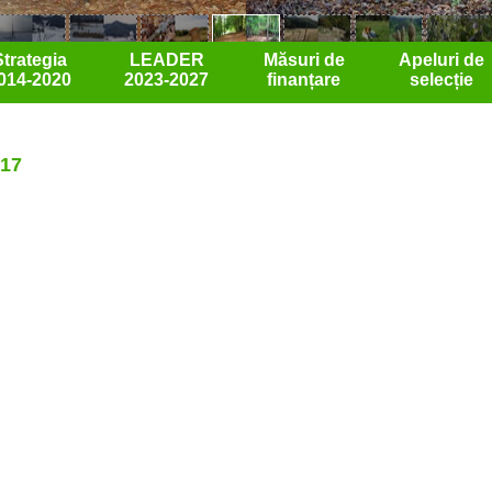
Strategia
LEADER
Măsuri de
Apeluri de
014-2020
2023-2027
finanțare
selecție
017