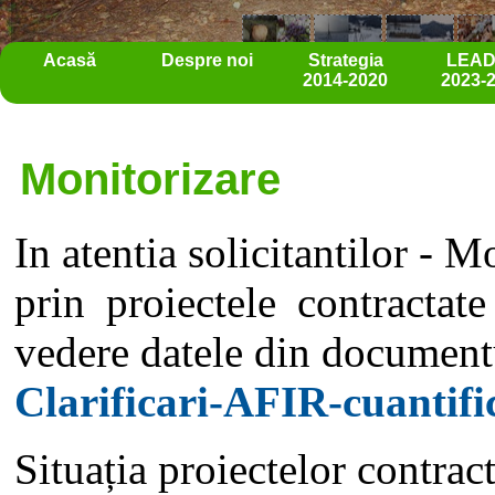
Acasă
Despre noi
Strategia
LEA
2014-2020
2023-
Monitorizare
In atentia solicitantilor - 
prin proiectele contractat
vedere datele din document
Clarificari-AFIR-cuantifi
Situația proiectelor contract