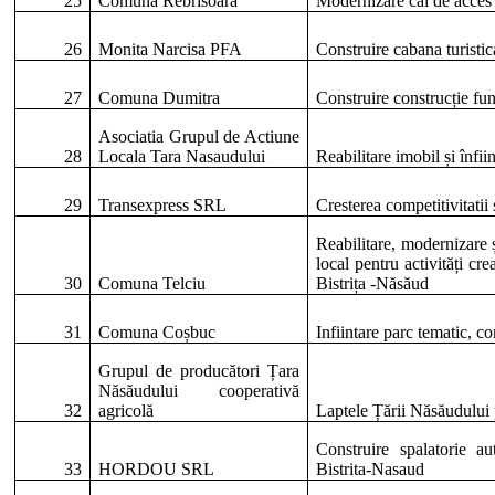
25
Comuna Rebrisoara
Modernizare căi de acces l
26
Monita Narcisa PFA
Construire cabana turisti
27
Comuna Dumitra
Construire construcție fun
Asociatia Grupul de Actiune
28
Locala Tara Nasaudului
Reabilitare imobil și înfii
29
Transexpress SRL
Cresterea competitivitatii
Reabilitare, modernizare ș
local pentru activități cre
30
Comuna Telciu
Bistrița -Năsăud
31
Comuna Coșbuc
Infiintare parc tematic, 
Grupul de producători Țara
Năsăudului cooperativă
32
agricolă
Laptele Țării Năsăudului
Construire spalatorie 
33
HORDOU SRL
Bistrita-Nasaud