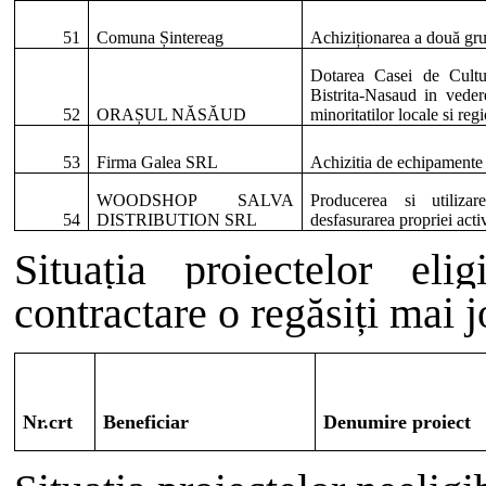
51
Comuna Șintereag
Achiziționarea a două gr
Dotarea Casei de Cultu
Bistrita-Nasaud in vedere
52
ORAȘUL NĂSĂUD
minoritatilor locale si reg
53
Firma Galea SRL
Achizitia de echipamente 
WOODSHOP SALVA
Producerea si utiliza
54
DISTRIBUTION SRL
desfasurarea propriei act
Situația proiectelor el
contractare o regăsiți mai j
Nr.crt
Beneficiar
Denumire proiect