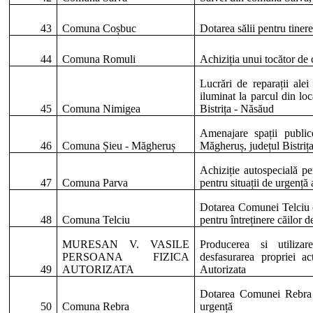
43
Comuna Coșbuc
Dotarea sălii pentru tine
44
Comuna Romuli
Achiziția unui tocător de c
Lucrări de reparații alei
iluminat la parcul din l
45
Comuna Nimigea
Bistrița - Năsăud
Amenajare spații public
46
Comuna Șieu - Măgheruș
Măgheruș, județul Bistriț
Achiziție autospecială pen
47
Comuna Parva
pentru situații de urgență
Dotarea Comunei Telciu cu 
48
Comuna Telciu
pentru întreținere căilor d
MURESAN V. VASILE
Producerea si utiliza
PERSOANA FIZICA
desfasurarea propriei a
49
AUTORIZATA
Autorizata
Dotarea Comunei Rebra c
50
Comuna Rebra
urgență