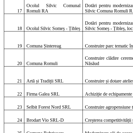
Ocolul
Silvic
Comunal
Dotări
pentru
moderniza
17
Romuli
RA
Silvic
Comuna
Romuli
R
Dotări
pentru
moderniza
18
Ocolul
Silvic
Someș
-
Țibleș
Silvic
Someș
-
Țibleș
,
loc
19
Comuna Șintereag
Construire parc tematic î
Construire clădire cerem
20
Comuna Romuli
Năsăud
21
Artă și Tradiții SRL
Construire și dotare ateli
22
Firma Galea SRL
Achiziție de echipamente 
23
Selbit Forest Nord SRL
Construire agropensiune tu
24
Brodart Vio SRL-D
Creșterea competitivități