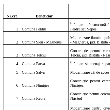
Nr.crt
Beneficiar
Înființare
infrastructură
f
1
Comuna
Feldru
Feldru
sat Nepos
Modernizare
iluminat
pub
2
Comuna
Șieu
-
Măgheruș
-
Măgheruș
,
jud
.
Bistrița
Construcție
pentru
cere
3
Comuna
Telciu
Telciu
,
jud
.
Bistrița
-
Năs
4
Comuna
Parva
Înființare
și
amenajare
pa
5
Comuna
Salva
Modernizare
căi
de
acces
Construcție
pentru
cere
6
Comuna
Nimigea
Nimigea
Construcție
pentru
cerem
7
Comuna
Rebra
Năsăud
Modernizare
centru
civ