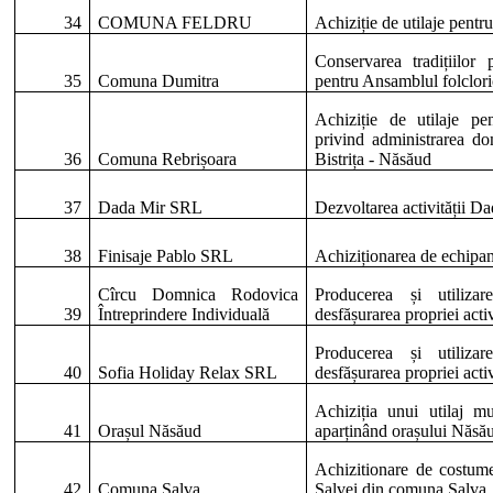
34
COMUNA FELDRU
Achiziție de utilaje pent
Conservarea tradițiilor
35
Comuna Dumitra
pentru Ansamblul folclori
Achiziție de utilaje pen
privind administrarea do
36
Comuna Rebrișoara
Bistrița - Năsăud
37
Dada Mir SRL
Dezvoltarea activității D
38
Finisaje Pablo SRL
Achiziționarea de echipame
Cîrcu Domnica Rodovica
Producerea și utiliza
39
Întreprindere Individuală
desfășurarea propriei act
Producerea și utiliza
40
Sofia Holiday Relax SRL
desfășurarea propriei act
Achiziția unui utilaj mu
41
Orașul Năsăud
aparținând orașului Năsău
Achizitionare de costum
42
Comuna Salva
Salvei din comuna Salva, 