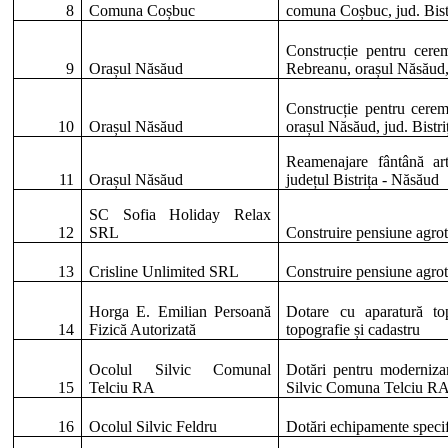
8
Comuna
Coșbuc
comuna
Coșbuc
,
jud
.
Bist
Construcție
pentru
cerem
9
Orașul
Năsăud
Rebreanu
,
orașul
Năsăud
Construcție
pentru
cerem
10
Orașul
Năsăud
orașul
Năsăud
,
jud
.
Bistri
Reamenajare
fântână
ar
11
Orașul
Năsăud
județul
Bistrița
-
Năsăud
SC Sofia Holiday Relax
12
SRL
Construire
pensiune
agrot
13
Crisline
Unlimited SRL
Construire
pensiune
agrot
Horga
E.
Emilian
Persoană
Dotare
cu
aparatură
to
14
Fizică
Autorizată
topografie
și
cadastru
Ocolul
Silvic
Comunal
Dotări
pentru
moderniza
15
Telciu
RA
Silvic
Comuna
Telciu
RA
16
Ocolul
Silvic
Feldru
Dotări
echipamente
speci