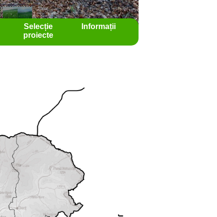
Selecție
Informații
proiecte