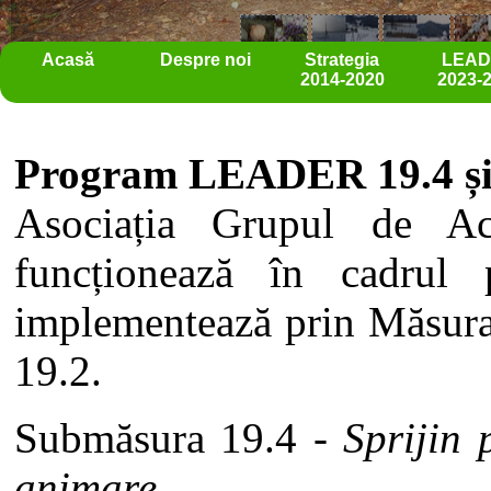
Acasă
Despre noi
Strategia
LEA
2014-2020
2023-
Program LEADER 19.4 și
Asociația Grupul de Ac
funcționează în cadru
implementează prin Măsura
19.2.
Submăsura 19.4 -
Sprijin 
animare